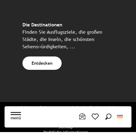
Die Destinationen
Finden Sie Ausflugsziele, die großen
Städte, die Inseln, die schönsten
Sehenswürdigkeiten, ...
Entdecken
Website erstellt in Zusammenarbeit mit allen bretonischen
Tourismuspartnern
menü
Suche
Voir les favoris
Sitemap
Rechtliche Informationen