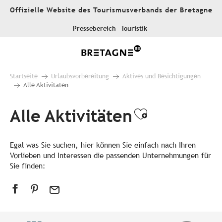
Aller
Offizielle Website des Tourismusverbands der Bretagne
au
contenu
Pressebereich
Touristik
principal
Startseite
Urlaubsvorbereitung
Aktives und Besichtigungen
Alle Aktivitäten
Alle Aktivitäten
Ajouter aux
Egal was Sie suchen, hier können Sie einfach nach Ihren
Vorlieben und Interessen die passenden Unternehmungen für
Sie finden: