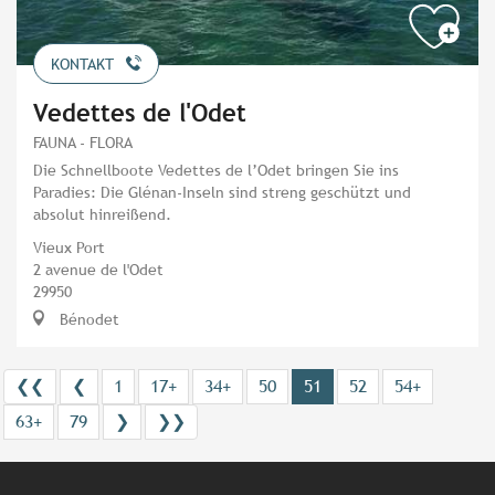
KONTAKT
Vedettes de l'Odet
FAUNA - FLORA
Die Schnellboote Vedettes de l’Odet bringen Sie ins
Paradies: Die Glénan-Inseln sind streng geschützt und
absolut hinreißend.
Vieux Port
2 avenue de l'Odet
29950
Bénodet
❮❮
❮
1
17+
34+
50
51
52
54+
63+
79
❯
❯❯