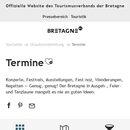
Aller
Offizielle Website des Tourismusverbands der Bretagne
au
contenu
Pressebereich
Touristik
principal
Startseite
Urlaubsvorbereitung
Termine
Termine
Ajouter aux favori
Konzerte, Festivals, Ausstellungen, Fest-noz, Wanderungen,
Regatten — Genug, genug! Der Bretagne in Ausgeh-, Feier-
und Tanzlaune mangelt es nie an guten Ideen.