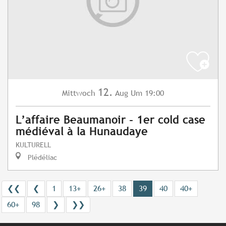
12.
Mittwoch
Aug
Um 19:00
L’affaire Beaumanoir - 1er cold case
médiéval à la Hunaudaye
KULTURELL
Plédéliac
❮❮
❮
1
13+
26+
38
39
40
40+
60+
98
❯
❯❯