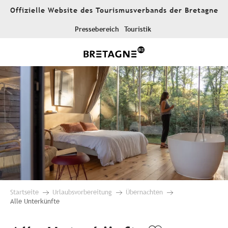
Aller
Offizielle Website des Tourismusverbands der Bretagne
au
contenu
Pressebereich
Touristik
principal
Startseite
Urlaubsvorbereitung
Übernachten
Alle Unterkünfte