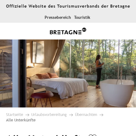
Aller
Offizielle Website des Tourismusverbands der Bretagne
au
contenu
Pressebereich
Touristik
principal
Startseite
Urlaubsvorbereitung
Übernachten
Alle Unterkünfte