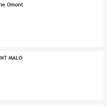
the Omont
INT MALO