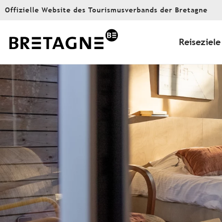
Aller
Offizielle Website des Tourismusverbands der Bretagne
au
contenu
principal
Reiseziele