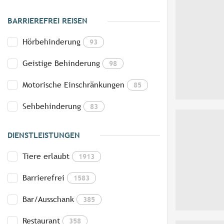
BARRIEREFREI REISEN
Hörbehinderung
93
Geistige Behinderung
98
Motorische Einschränkungen
85
Sehbehinderung
83
DIENSTLEISTUNGEN
Tiere erlaubt
1913
Barrierefrei
1583
Bar/Ausschank
385
Restaurant
358