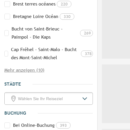
Brest terres océanes
220
Bretagne Loire Océan
330
Bucht von Saint-Brieuc -
269
Paimpol - Die Kaps
Cap Fréhel - Saint-Malo - Bucht
378
des Mont-Saint-Michel
Mehr anzeigen (10)
STÄDTE
BUCHUNG
Bei Online-Buchung
393