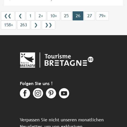
❮❮
❮
1
2+
10+
25
26
27
79+
158+
263
❯
❯❯
Folgen Sie uns !
Verpassen Sie nicht unseren monatlichen
Newsletter, um von exklusiven