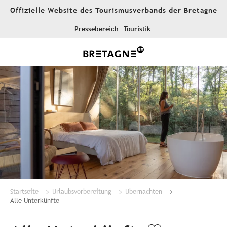
Aller
Offizielle Website des Tourismusverbands der Bretagne
au
contenu
Pressebereich
Touristik
principal
Startseite
Urlaubsvorbereitung
Übernachten
Alle Unterkünfte