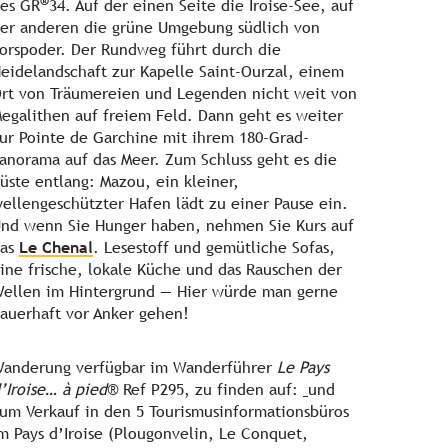
®
es GR
34. Auf der einen Seite die Iroise-See, auf
er anderen die grüne Umgebung südlich von
orspoder. Der Rundweg führt durch die
eidelandschaft zur Kapelle Saint-Ourzal, einem
rt von Träumereien und Legenden nicht weit von
egalithen auf freiem Feld. Dann geht es weiter
ur Pointe de Garchine mit ihrem 180-Grad-
anorama auf das Meer. Zum Schluss geht es die
üste entlang: Mazou, ein kleiner,
ellengeschützter Hafen lädt zu einer Pause ein.
nd wenn Sie Hunger haben, nehmen Sie Kurs auf
das
Le Chenal
. Lesestoff und gemütliche Sofas,
ine frische, lokale Küche und das Rauschen der
ellen im Hintergrund — Hier würde man gerne
auerhaft vor Anker gehen!
anderung verfügbar im Wanderführer
Le Pays
’Iroise… à pied
® Ref P295, zu finden auf:
und
um Verkauf in den 5 Tourismusinformationsbüros
m Pays d’Iroise (Plougonvelin, Le Conquet,