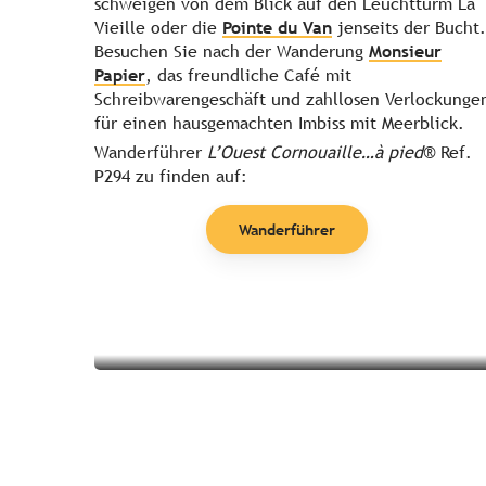
schweigen von dem Blick auf den Leuchtturm La
Vieille oder die
Pointe du Van
jenseits der Bucht.
Besuchen Sie nach der Wanderung
Monsieur
Papier
, das freundliche Café mit
Schreibwarengeschäft und zahllosen Verlockunge
für einen hausgemachten Imbiss mit Meerblick.
Wanderführer
L’Ouest Cornouaille…à pied
® Ref.
P294 zu finden auf:
Themen
Wanderführer
Mehr erfahren