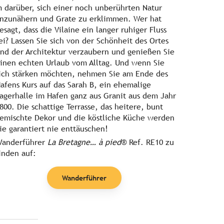
 darüber, sich einer noch unberührten Natur
nzunähern und Grate zu erklimmen. Wer hat
esagt, dass die Vilaine ein langer ruhiger Fluss
ei? Lassen Sie sich von der Schönheit des Ortes
nd der Architektur verzaubern und genießen Sie
inen echten Urlaub vom Alltag. Und wenn Sie
ich stärken möchten, nehmen Sie am Ende des
afens Kurs auf das Sarah B, ein ehemalige
agerhalle im Hafen ganz aus Granit aus dem Jahr
800. Die schattige Terrasse, das heitere, bunt
emischte Dekor und die köstliche Küche werden
ie garantiert nie enttäuschen!
anderführer
La Bretagne… à pied
® Ref. RE10 zu
inden auf:
Wanderführer