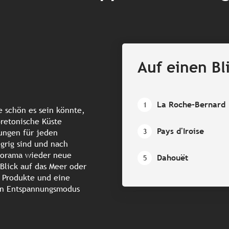
Auf einen Bl
La Roche-Bernard
1
 schön es sein könnte,
retonische Küste
Pays d'Iroise
3
ngen für jeden
rig sind und nach
norama wieder neue
Dahouët
5
Blick auf das Meer oder
r Produkte und eine
en Entspannungsmodus