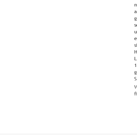
m
a
g
s
u
e
s
H
L
1
g
S
W
f