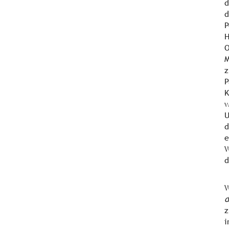
d
d
P
H
O
M
z
P
K
w
U
e
W
d
W
d
z
i