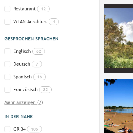
Restaurant
12
WLAN-Anschluss
4
GESPROCHEN SPRACHEN
Englisch
62
Deutsch
7
Spanisch
16
Französisch
82
Mehr anzeigen (7)
IN DER NÄHE
GR 34
105