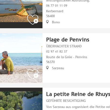
leistungsstarker Ausrüstung.
06 77 01 11 09
Kerbernard
56400
Bono
Plage de Penvins
ÜBERWACHTER STRAND
02 97 41 82 37
Route de la Grée - Penvins
56370
Sarzeau
La petite Reine de Rhuy
GEFÜHRTE BESICHTIGUNG
Von Sarzeau aus organisiert die Petite r