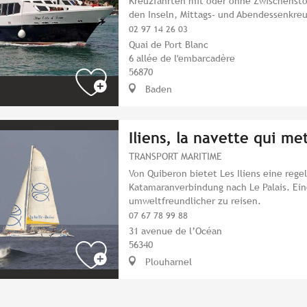
Kreuzfahrten mit oder ohne Zwischensto
den Inseln, Mittags- und Abendessenkreu
02 97 14 26 03
Quai de Port Blanc
6 allée de l'embarcadère
56870
Baden
Iliens, la navette qui met
TRANSPORT MARITIME
Von Quiberon bietet Les Iliens eine reg
Katamaranverbindung nach Le Palais. Ein
umweltfreundlicher zu reisen.
07 67 78 99 88
31 avenue de l’Océan
56340
Plouharnel