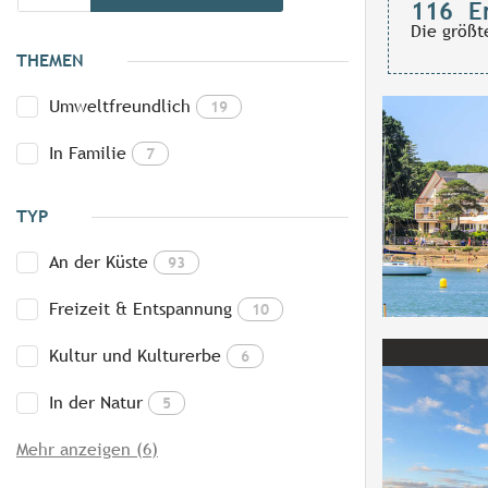
116
E
Die größt
THEMEN
Umweltfreundlich
19
In Familie
7
TYP
An der Küste
93
Freizeit & Entspannung
10
Kultur und Kulturerbe
6
In der Natur
5
Mehr anzeigen (6)