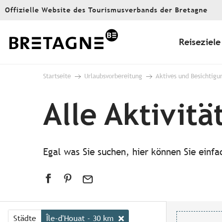
Aller
Offizielle Website des Tourismusverbands der Bretagne
au
contenu
principal
Reiseziele
Startseite
Urlaubsvorbereitung
Aktives und Besichtigu
Alle Aktivitä
Egal was Sie suchen, hier können Sie einf
Städte
Île-d'Houat - 30 km