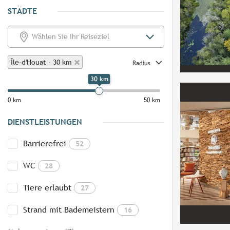
STÄDTE
Île-d'Houat - 30 km
Radius
30 km
0 km
50 km
DIENSTLEISTUNGEN
Barrierefrei
52
WC
28
Tiere erlaubt
27
Strand mit Bademeistern
16