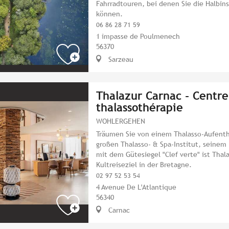
Fahrradtouren, bei denen Sie die Halbin
können.
06 86 28 71 59
1 impasse de Poulmenech
56370
Sarzeau
Thalazur Carnac - Centre
thalassothérapie
WOHLERGEHEN
Träumen Sie von einem Thalasso-Aufenth
großen Thalasso- & Spa-Institut, seinem
mit dem Gütesiegel "Clef verte" ist Thal
Kultreiseziel in der Bretagne.
02 97 52 53 54
4 Avenue De L'Atlantique
56340
Carnac