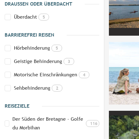
DRAUSSEN ODER ÜBERDACHT
Überdacht
5
BARRIEREFREI REISEN
Hörbehinderung
5
Geistige Behinderung
3
Motorische Einschränkungen
4
Sehbehinderung
2
REISEZIELE
Der Süden der Bretagne - Golfe
116
du Morbihan