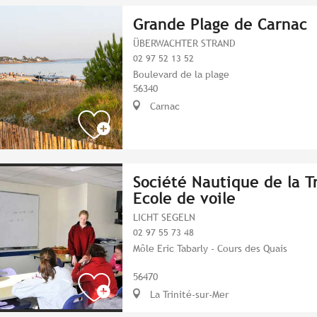
Grande Plage de Carnac
ÜBERWACHTER STRAND
02 97 52 13 52
Boulevard de la plage
56340
Carnac
Société Nautique de la Tr
Ecole de voile
LICHT SEGELN
02 97 55 73 48
Môle Eric Tabarly - Cours des Quais
56470
La Trinité-sur-Mer