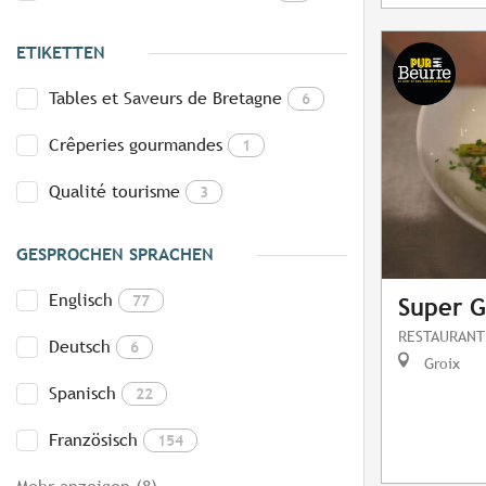
ETIKETTEN
Tables et Saveurs de Bretagne
6
Crêperies gourmandes
1
Qualité tourisme
3
GESPROCHEN SPRACHEN
Englisch
77
Super G
RESTAURANT
Deutsch
6
Groix
Spanisch
22
Französisch
154