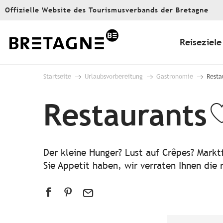
Aller
Offizielle Website des Tourismusverbands der Bretagne
au
contenu
principal
Reiseziele
Startseite
Urlaubsvorbereitung
Gastronomie
Resta
Restaurants
A
Der kleine Hunger? Lust auf Crêpes? Markt
Sie Appetit haben, wir verraten Ihnen die 