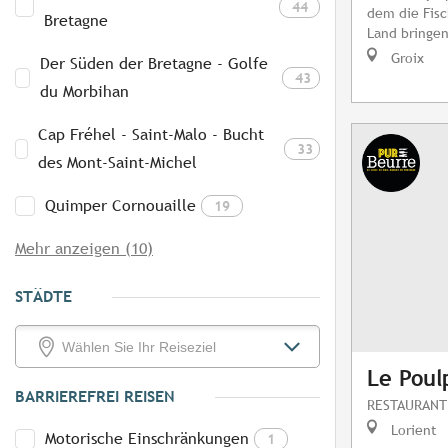
44
dem die Fisc
Bretagne
Land bringen
Groix
Der Süden der Bretagne - Golfe
43
du Morbihan
Cap Fréhel - Saint-Malo - Bucht
33
des Mont-Saint-Michel
Quimper Cornouaille
19
Mehr anzeigen (10)
STÄDTE
Le Poul
BARRIEREFREI REISEN
RESTAURANT
Lorient
Motorische Einschränkungen
1