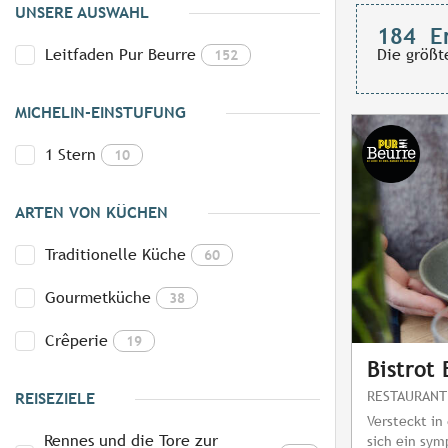
UNSERE AUSWAHL
184
E
Leitfaden Pur Beurre
Die größt
152
MICHELIN-EINSTUFUNG
1 Stern
10
ARTEN VON KÜCHEN
Traditionelle Küche
60
Gourmetküche
38
Crêperie
19
Bistrot
RESTAURANT
REISEZIELE
Versteckt in
Rennes und die Tore zur
sich ein sym