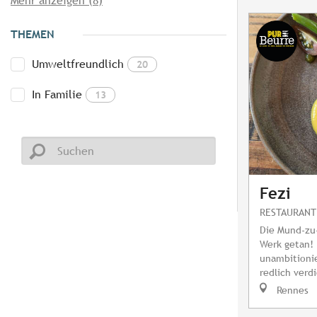
Mehr anzeigen (8)
THEMEN
Umweltfreundlich
20
In Familie
13
Fezi
RESTAURANT
Die Mund-zu
Werk getan! 
unambitionie
redlich verd
Rennes