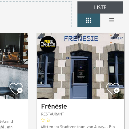
LISTE
Frénésie
RESTAURANT
ertrand
Mitten im Stadtzentrum von Auray... Ein
fé, ein