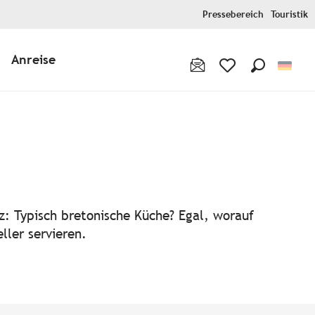
Pressebereich
Touristik
Anreise
Suche
Voir les favoris
ris
z: Typisch bretonische Küche? Egal, worauf
ller servieren.