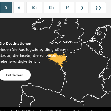
5
6
10+
15+
16
❯
❯❯
Die Destinationen
Finden Sie Ausflugsziele, die großen
Städte, die Inseln, die schönsten
Sehenswürdigkeiten, ...
Entdecken