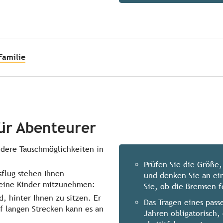
Familie
für Abenteurer
ndere Tauschmöglichkeiten in
Prüfen Sie die Größe,
flug stehen Ihnen
und denken Sie an ein
leine Kinder mitzunehmen:
Sie, ob die Bremsen f
d, hinter Ihnen zu sitzen. Er
Das Tragen eines pass
uf langen Strecken kann es an
Jahren obligatorisch,