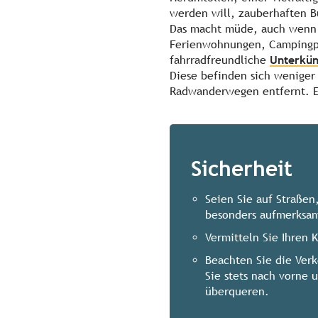
werden will, zauberhaften B
Das macht müde, auch wenn s
Ferienwohnungen, Campingpl
fahrradfreundliche
Unterkün
Diese befinden sich weniger
Radwanderwegen entfernt. Ei
Sicherheit
Seien Sie auf Straßen
besonders aufmerksa
Vermitteln Sie Ihren 
Beachten Sie die Verk
Sie stets nach vorne 
überqueren.