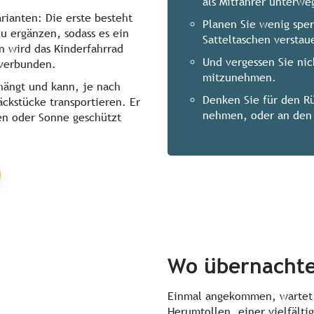
als Mitfahrer unterweg
arianten: Die erste besteht
Planen Sie wenig sper
zu ergänzen, sodass es ein
Satteltaschen verstau
n wird das Kinderfahrrad
Und vergessen Sie nic
 verbunden.
mitzunehmen.
ehängt und kann, je nach
Denken Sie für den R
ckstücke transportieren. Er
nehmen, oder an den 
en oder Sonne geschützt
Wo übernacht
Einmal angekommen, wartet 
Herumtollen, einer vielfälti