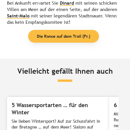
Bei Ankunft erwartet Sie
Dinard
mit seinen schicken
Villen am Meer auf der einen Seite, auf der anderen
Saint-Malo
mit seiner legendären Stadtmauer. Wenn
das kein Empfangskomitee ist!
Die Rance auf dem Trail (Fr.)
Vielleicht gefällt Ihnen auch
5 Wassersportarten … für den
6 tre
Winter
Mit ihre
Buchten 
Sie lieben Wintersport? Auf zur Schussfahrt in
neue Was
der Bretagne … auf dem Meer! Slalom auf