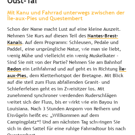
Oust-Tal
Mit Kanu und Fahrrad unterwegs zwischen der
Île-aux-Pies und Questembert
Schon der Name macht Lust auf eine kleine Auszeit.
Nehmen Sie Kurs auf diesen Teil des
Nantes-Brest-
Kanals
. Auf dem Programm: Schleusen, Pedale und
Paddel, eine ursprüngliche Natur, wie man sie liebt,
wenig Mühe und vielleicht ein wenig Muskelkater –
Sind Sie mit von der Partie? Nehmen Sie am Bahnhof
Redon
ein Leihfahrrad und auf geht es in Richtung
Île-
aux-Pies
, dem Kletterhotspot der Bretagne. Mit Blick
auf die steil zum Fluss abfallenden Granit- und
Schieferfelsen geht es im Zweisitzer los. Mit
zunehmend synchroner werdenden Ruderschlägen
weitet sich der Fluss, bis er wirkt wie ein Bayou in
Louisiana. Nach 3 Stunden Ansporn von Reihern und
Eisvögeln heißt es: „Willkommen auf dem
Campingplatz“! Und am nächsten Tag schwingen Sie
sich in den Sattel für eine ruhige Fahrradtour bis nach