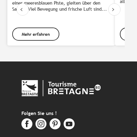
alle gee
einer meeresblauen Piste, gleiten über den
Sand … Viel Bewegung und frische Luft sind...
Mehr erfahren
Meh
Folgen Sie uns !