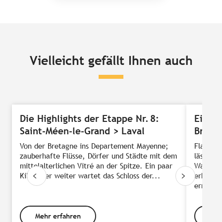
Vielleicht gefällt Ihnen auch
Die Highlights der Etappe Nr. 8:
Eine f
Saint-Méen-le-Grand > Laval
Breta
Von der Bretagne ins Departement Mayenne;
Flanier
zauberhafte Flüsse, Dörfer und Städte mit dem
lässt si
mittelalterlichen Vitré an der Spitze. Ein paar
Wanderw
Kilometer weiter wartet das Schloss der...
erkunde
ermöglic
Mehr erfahren
Meh