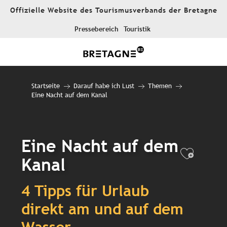
Aller
Offizielle Website des Tourismusverbands der Bretagne
au
contenu
Pressebereich
Touristik
principal
Startseite
Darauf habe ich Lust
Themen
Eine Nacht auf dem Kanal
Eine Nacht auf dem
Ajout
Kanal
4 Tipps für Urlaub
direkt am und auf dem