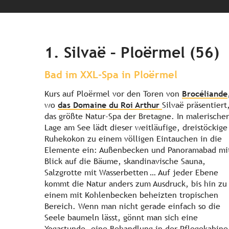
1. Silvaë – Ploërmel (56)
Bad im XXL-Spa in Ploërmel
Kurs auf Ploërmel vor den Toren von
Brocéliande
wo
das Domaine du Roi Arthur
Silvaë präsentiert
das größte Natur-Spa der Bretagne. In malerischer
Lage am See lädt dieser weitläufige, dreistöckige
Ruhekokon zu einem völligen Eintauchen in die
Elemente ein: Außenbecken und Panoramabad mi
Blick auf die Bäume, skandinavische Sauna,
Salzgrotte mit Wasserbetten … Auf jeder Ebene
kommt die Natur anders zum Ausdruck, bis hin zu
einem mit Kohlenbecken beheizten tropischen
Bereich. Wenn man nicht gerade einfach so die
Seele baumeln lässt, gönnt man sich eine
Yogastunde, eine Behandlung in der Pflegekabine