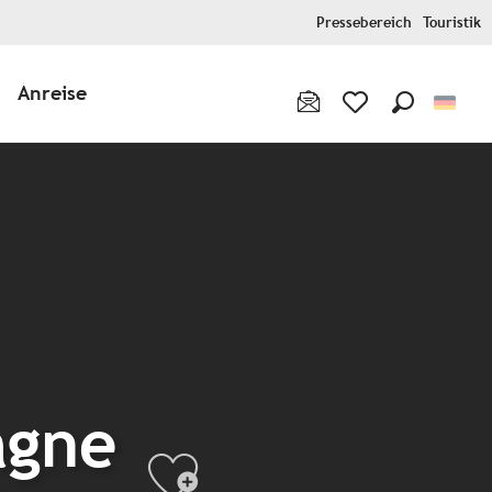
Pressebereich
Touristik
Anreise
Suche
Voir les favoris
agne
Ajouter aux