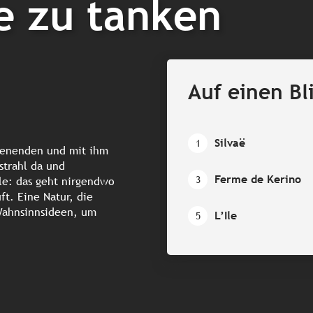
ie zu tanken
Auf einen Bl
Silvaë
1
chenenden und mit ihm
strahl da und
Ferme de Kerino
3
le: das geht nirgendwo
ft. Eine Natur, die
Wahnsinnsideen, um
L’Ile
5