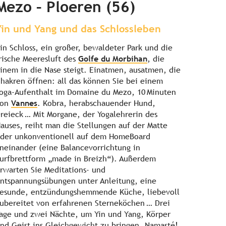
Mezo – Ploeren (56)
Yin und Yang und das Schlossleben
in Schloss, ein großer, bewaldeter Park und die
rische Meeresluft des
Golfe du Morbihan
, die
inem in die Nase steigt. Einatmen, ausatmen, die
hakren öffnen: all das können Sie bei einem
oga-Aufenthalt im Domaine du Mezo, 10 Minuten
von
Vannes
. Kobra, herabschauender Hund,
reieck … Mit Morgane, der Yogalehrerin des
auses, reiht man die Stellungen auf der Matte
der unkonventionell auf dem HomeBoard
neinander (eine Balancevorrichtung in
urfbrettform „made in Breizh“). Außerdem
rwarten Sie Meditations- und
ntspannungsübungen unter Anleitung, eine
esunde, entzündungshemmende Küche, liebevoll
ubereitet von erfahrenen Sterneköchen … Drei
age und zwei Nächte, um Yin und Yang, Körper
nd Geist ins Gleichgewicht zu bringen. Namasté!