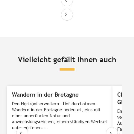
Vielleicht gefällt Ihnen auch
Wandern in der Bretagne
Charm
GR®3
Den Horizont erweitern. Tief durchatmen.
Wandern in der Bretagne bedeutet, eins mit
Entlang
einer unberührten Natur und
verspri
abwechslungsreichen, einem ständigen Wechsel
Ausblick
unterworfenen...
Familien