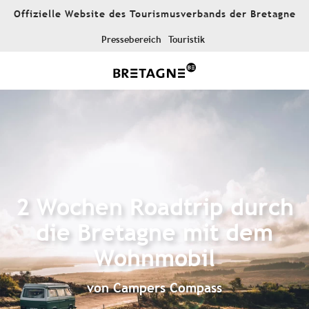
Aller
Offizielle Website des Tourismusverbands der Bretagne
au
contenu
Pressebereich
Touristik
principal
2 Wochen Roadtrip durch
die Bretagne mit dem
Wohnmobil
von Campers Compass