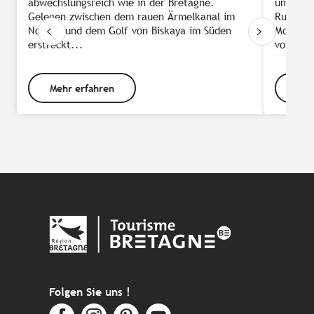
abwechslungsreich wie in der Bretagne.
um die B
Gelegen zwischen dem rauen Ärmelkanal im
Rundreis
Norden und dem Golf von Biskaya im Süden
Mountain
erstreckt...
von Mor
Mehr erfahren
Meh
Folgen Sie uns !