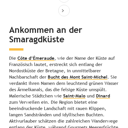
Tag 3
Tag 4
Ankommen an der
Tag 5-6
Smaragdküste
Tag 7
Die
Côte d’Émeraude
, wie der Name der Küste auf
Französisch lautet, erstreckt sich entlang der
Tag 8-9
Nordostküste der Bretagne, in unmittelbarer
Nachbarschaft der
Bucht des Mont Saint-Michel
. Sie
verdankt ihren Namen dem leuchtend grünen Wasser
Tag 10-11
des Ärmelkanals, das die felsige Küste umspült.
Malerische Städtchen wie
Saint-Malo
und
Dinard
zum Verweilen ein. Die Region bietet eine
Tag 12
beeindruckende Landschaft mit rauen Klippen,
langen Sandstränden und idyllischen Buchten.
Tag 13-14
Aktivurlauber schätzen die zahlreichen Wanderwege
entlang der Küste, während Gourmets Meeresfrüchte