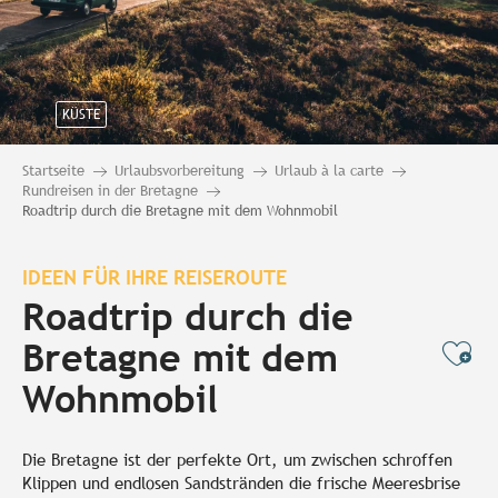
KÜSTE
Startseite
Urlaubsvorbereitung
Urlaub à la carte
Rundreisen in der Bretagne
Roadtrip durch die Bretagne mit dem Wohnmobil
IDEEN FÜR IHRE REISEROUTE
Roadtrip durch die
Bretagne mit dem
Ajo
Wohnmobil
Die Bretagne ist der perfekte Ort, um zwischen schroffen
Klippen und endlosen Sandstränden die frische Meeresbrise